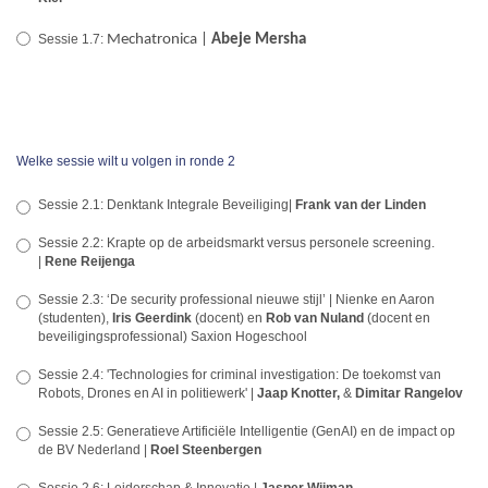
Sessie 1.7:
Mechatronica |
Abeje Mersha
Welke sessie wilt u volgen in ronde 2
Sessie 2.1: Denktank Integrale Beveiliging|
Frank van der Linden
Sessie 2.2: Krapte op de arbeidsmarkt versus personele screening.
|
Rene Reijenga
Sessie 2.3: ‘De security professional nieuwe stijl’ | Nienke en Aaron
(studenten),
Iris Geerdink
(docent) en
Rob van Nuland
(docent en
beveiligingsprofessional) Saxion Hogeschool
Sessie 2.4: 'Technologies for criminal investigation: De toekomst van
Robots, Drones en AI in politiewerk' |
Jaap Knotter,
&
Dimitar Rangelov
Sessie 2.5: Generatieve Artificiële Intelligentie (GenAI) en de impact op
de BV Nederland |
Roel Steenbergen