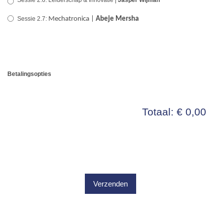
Sessie 2.6: Leiderschap & Innovatie |
Jasper Wijman
Sessie 2.7:
Mechatronica |
Abeje Mersha
Betalingsopties
Totaal: € 0,00
Verzenden