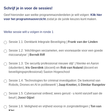
Schrijf je in voor de sessies!
Geef hieronder aan welke programmaonderdelen je wilt volgen.
Klik hier
voor het programmaoverzicht
zodat je de juiste keuzes kunt maken.
Welke sessie wilt u volgen in ronde 1
Sessie 1.1: Denktank Integrale Beveiliging |
Frank van der Linden
Sessie 1.2: ‘Inlichtingen verzamelen, een voorwaarde voor een goede
risicoanalyse’ |
Berndt Riff
Sessie 1.3: ‘De security professional nieuwe stijl’ | Nienke en Aaron
(studenten),
Iris Geerdink
(docent) en
Rob van Nuland
(docent en
beveiligingsprofessional) Saxion Hogeschool
Sessie 1.4: 'Technologies for criminal investigation: De toekomst van
Robots, Drones en AI in politiewerk' |
Jaap Knotter,
&
Dimitar Rangelov
Sessie 1.5: Cyberaanval ontleed; wees gerust - u komt vanzelf aan de
beurt |
Joost Gijzel
Sessie 1.6: Veiligheid en vrijheid voorop in zorginstellingen |
Ton van
Klei